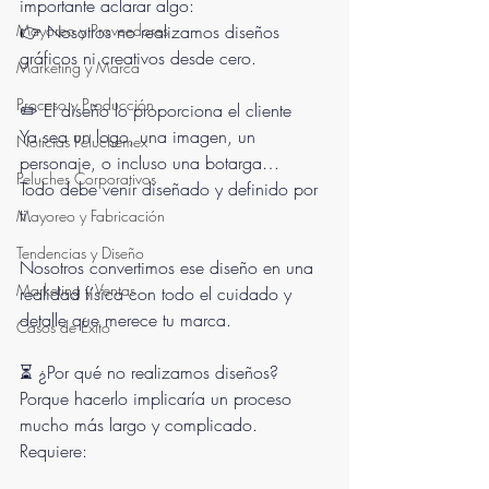
importante aclarar algo:
Mayoreo y Proveedores
👉 Nosotros no realizamos diseños 
gráficos ni creativos desde cero.
Marketing y Marca
Proceso y Producción
✏️ El diseño lo proporciona el cliente
Ya sea un logo, una imagen, un 
Noticias Peluchemex
personaje, o incluso una botarga…
Peluches Corporativos
Todo debe venir diseñado y definido por 
ti.
Mayoreo y Fabricación
Tendencias y Diseño
Nosotros convertimos ese diseño en una 
Marketing y Ventas
realidad física con todo el cuidado y 
detalle que merece tu marca.
Casos de Éxito
⏳ ¿Por qué no realizamos diseños?
Porque hacerlo implicaría un proceso 
mucho más largo y complicado. 
Requiere: