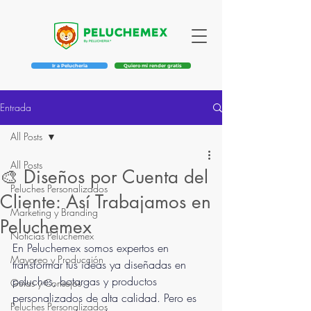
Ir a Pelucheria
Quiero mi render gratis
Entrada
All Posts
All Posts
🎨 Diseños por Cuenta del
Peluches Personalizados
Cliente: Así Trabajamos en
Marketing y Branding
Peluchemex
Noticias Peluchemex
En Peluchemex somos expertos en 
Mayoreo y Producción
transformar tus ideas ya diseñadas en 
peluches, botargas y productos 
Guías y Consejos
personalizados de alta calidad. Pero es 
Peluches Personalizados