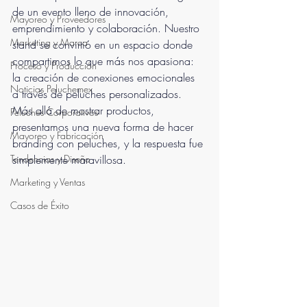
de un evento lleno de innovación, 
Mayoreo y Proveedores
emprendimiento y colaboración. Nuestro 
Marketing y Marca
stand se convirtió en un espacio donde 
compartimos lo que más nos apasiona: 
Proceso y Producción
la creación de conexiones emocionales 
Noticias Peluchemex
a través de peluches personalizados. 
Más allá de mostrar productos, 
Peluches Corporativos
presentamos una nueva forma de hacer 
Mayoreo y Fabricación
branding con peluches, y la respuesta fue 
Tendencias y Diseño
simplemente maravillosa.
Marketing y Ventas
Casos de Éxito