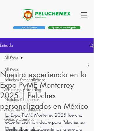
Ir a Pelucheria
Quiero mi render gratis
Entrada
All Posts
All Posts
Nuestra experiencia en la
Peluches Personalizados
Expo PyME Monterrey
Marketing y Branding
2025 | Peluches
Noticias Peluchemex
personalizados en México
Mayoreo y Producción
La Expo PyME Monterrey 2025 fue una 
Guías y Consejos
experiencia inolvidable para Peluchemex. 
Desde el primer día sentimos la energía 
Peluches Personalizados