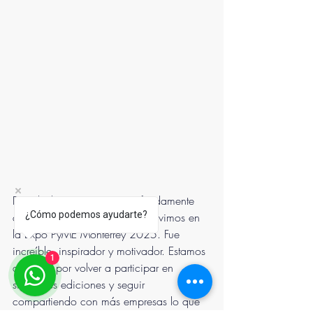
En Peluchemex estamos profundamente 
¿Cómo podemos ayudarte?
agradecidos por todo lo que vivimos en 
la Expo PyME Monterrey 2025. Fue 
increíble, inspirador y motivador. Estamos 
1
ansiosos por volver a participar en 
siguientes ediciones y seguir 
compartiendo con más empresas lo que 