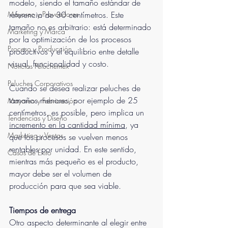
modelo, siendo el tamaño estándar de 
Mayoreo y Proveedores
referencia de 30 centímetros. Este 
tamaño no es arbitrario: está determinado 
Marketing y Marca
por la optimización de los procesos 
Proceso y Producción
productivos y el equilibrio entre detalle 
visual, funcionalidad y costo.
Noticias Peluchemex
Peluches Corporativos
Cuando se desea realizar peluches de 
tamaños menores, por ejemplo de 25 
Mayoreo y Fabricación
centímetros, es posible, pero implica un 
Tendencias y Diseño
incremento en la cantidad mínima
, ya 
Marketing y Ventas
que los procesos se vuelven menos 
rentables por unidad. En este sentido, 
Casos de Éxito
mientras más pequeño es el producto, 
mayor debe ser el volumen de 
producción para que sea viable.
Tiempos de entrega
Otro aspecto determinante al elegir entre 