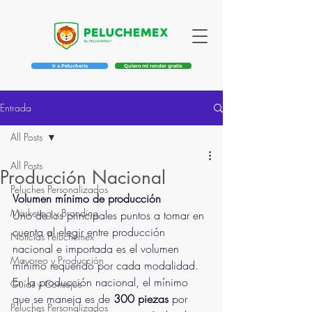
Ir a Pelucheria
Quiero mi render gratis
Entrada
All Posts
All Posts
Producción Nacional
Peluches Personalizados
Volumen mínimo de producción
Marketing y Branding
Uno de los principales puntos a tomar en 
cuenta al elegir entre producción 
Noticias Peluchemex
nacional e importada es el volumen 
Mayoreo y Producción
mínimo requerido por cada modalidad. 
En la producción nacional, el mínimo 
Guías y Consejos
que se maneja es de 
300 piezas 
por 
Peluches Personalizados