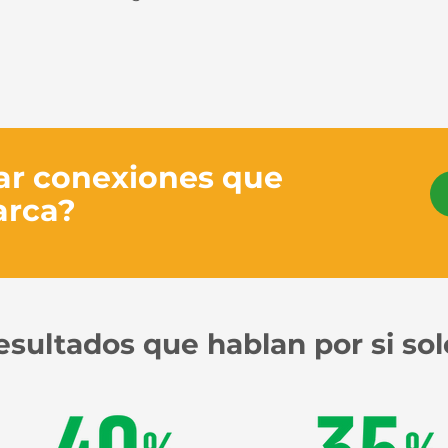
ear conexiones que
arca?
esultados que hablan por si sol