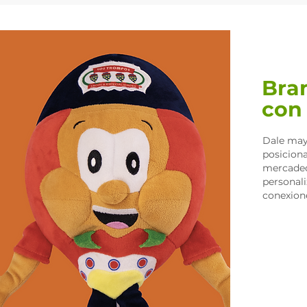
Bra
con
Dale may
posicion
mercadeo
personal
conexion