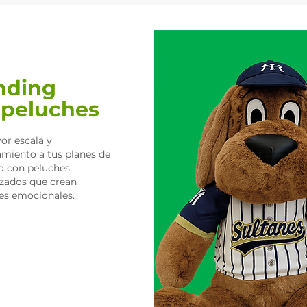
nding
 peluches
or escala y
amiento a tus planes de
 con peluches
izados que crean
es emocionales.