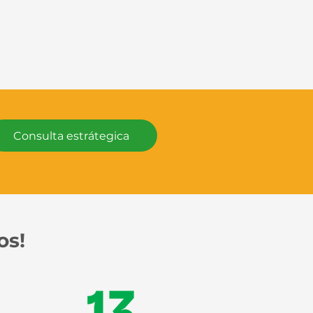
Consulta estrátegica
os!