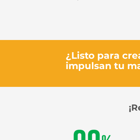
¿Listo para cr
impulsan tu m
¡R