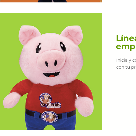
Líne
emp
Inicia y 
con tu pr