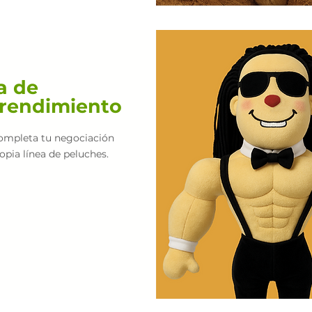
a de
rendimiento
completa tu
negociación
opia línea de peluches.