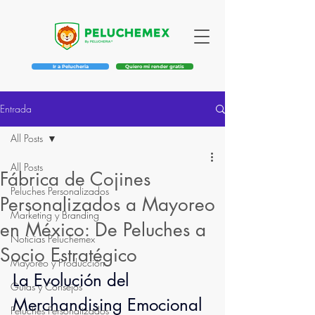
Ir a Pelucheria
Quiero mi render gratis
Entrada
All Posts
All Posts
Fábrica de Cojines
Peluches Personalizados
Personalizados a Mayoreo
Marketing y Branding
en México: De Peluches a
Noticias Peluchemex
Socio Estratégico
Mayoreo y Producción
La Evolución del 
Guías y Consejos
Merchandising Emocional
Peluches Personalizados