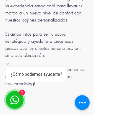
la experiencia emocional para llevar tu 
marca a un nuevo nivel de confort con 
nuestros cojines personalizados.
Estamos listos para ser tu socio 
estratégico y ayudarte a crear esas 
piezas que tus clientes no solo usarán, 
sino que abrazarán.
¡Contáctanos hoy mismo y comencemos 
¿Cómo podemos ayudarte?
a diseñar tu próximo best-seller de 
merchandising!
1