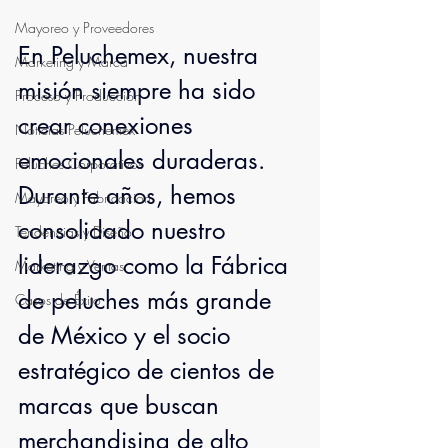
Mayoreo y Proveedores
En Peluchemex, nuestra 
Marketing y Marca
misión siempre ha sido 
Proceso y Producción
crear conexiones 
Noticias Peluchemex
emocionales duraderas. 
Peluches Corporativos
Durante años, hemos 
Mayoreo y Fabricación
consolidado nuestro 
Tendencias y Diseño
liderazgo como la Fábrica 
Marketing y Ventas
de peluches más grande 
Casos de Éxito
de México y el socio 
estratégico de cientos de 
marcas que buscan 
merchandising de alto 