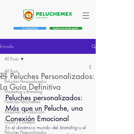
Ir a Pelucheria
Quiero mi render gratis
Entrada
All Posts
All Posts
🧸 Peluches Personalizados:
Peluches Personalizados
La Guía Definitiva
Marketing y Branding
Peluches personalizados: 
Noticias Peluchemex
Más que un Peluche, una 
Mayoreo y Producción
Conexión Emocional
Guías y Consejos
En el dinámico mundo del 
branding
 y el 
Peluches Personalizados