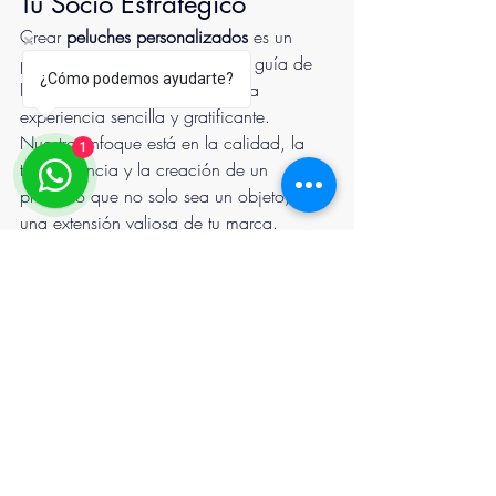
Tu Socio Estratégico
Crear 
peluches personalizados
 es un 
proceso detallado, pero con la guía de 
¿Cómo podemos ayudarte?
Peluchemex, se convierte en una 
experiencia sencilla y gratificante. 
Nuestro enfoque está en la calidad, la 
1
transparencia y la creación de un 
producto que no solo sea un objeto, sino 
una extensión valiosa de tu marca.
¿Listo para transformar tu logo en un 
abrazo?
 Envíanos tu diseño hoy mismo y 
comencemos la magia.