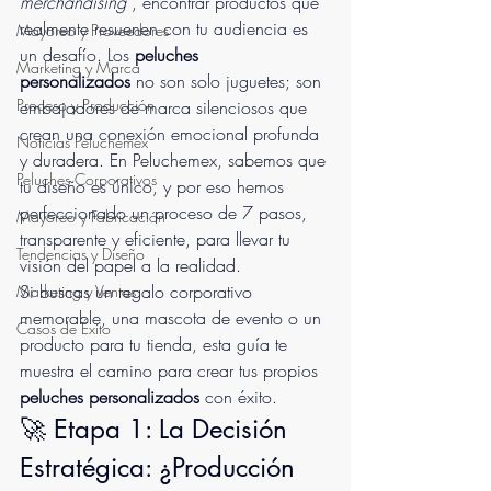
merchandising
 , encontrar productos que 
realmente resuenen con tu audiencia es 
Mayoreo y Proveedores
un desafío. Los 
peluches 
Marketing y Marca
personalizados
 no son solo juguetes; son 
Proceso y Producción
embajadores de marca silenciosos que 
crean una conexión emocional profunda 
Noticias Peluchemex
y duradera. En Peluchemex, sabemos que 
Peluches Corporativos
tu diseño es único, y por eso hemos 
perfeccionado un proceso de 7 pasos, 
Mayoreo y Fabricación
transparente y eficiente, para llevar tu 
Tendencias y Diseño
visión del papel a la realidad.
Si buscas un regalo corporativo 
Marketing y Ventas
memorable, una mascota de evento o un 
Casos de Éxito
producto para tu tienda, esta guía te 
muestra el camino para crear tus propios 
peluches personalizados
 con éxito.
🚀 Etapa 1: La Decisión 
Estratégica: ¿Producción 